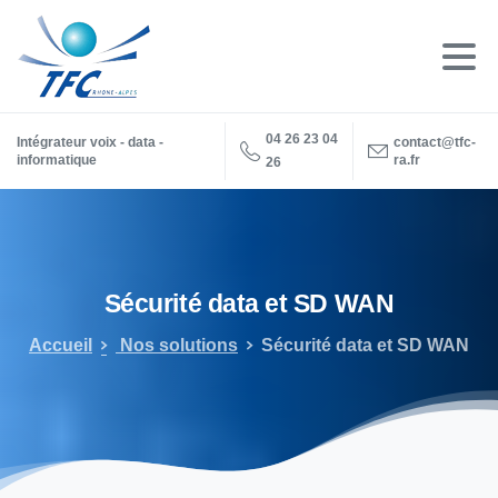
04 26 23 04
Intégrateur voix - data -
contact@tfc-
informatique
ra.fr
26
Sécurité
data
et
SD
WAN
Accueil
Nos solutions
Sécurité data et SD WAN