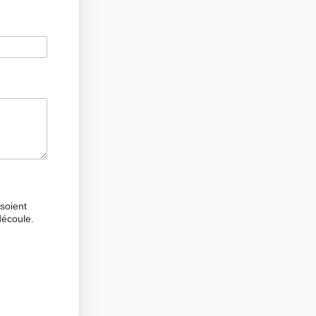
soient
découle.