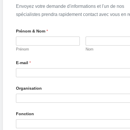
Envoyez votre demande d'informations et l'un de nos
spécialistes prendra rapidement contact avec vous en re
Prénom & Nom
*
Prénom
Nom
m
E-mail
*
e
s
s
a
g
e
Organisation
V
o
t
r
e
Fonction
N
o
m