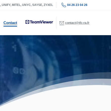
04 26 23 04 26
CX, UNIFY, MITEL, UNYC, SAYSE, ZYXEL
Contact
contact@tfc-ra.fr